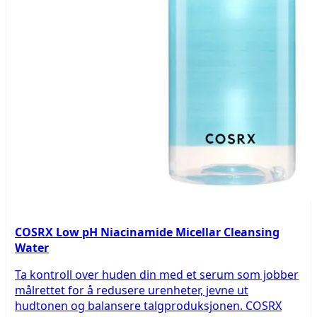
COSRX Low pH Niacinamide Micellar Cleansing
Water
Ta kontroll over huden din med et serum som jobber
målrettet for å redusere urenheter, jevne ut
hudtonen og balansere talgproduksjonen. COSRX