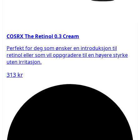
COSRX The Retinol 0.3 Cream
Perfekt for deg som ønsker en introduksjon til
retinol eller som vil oppgradere til en høyere styrke
uten irritasjon.
313 kr