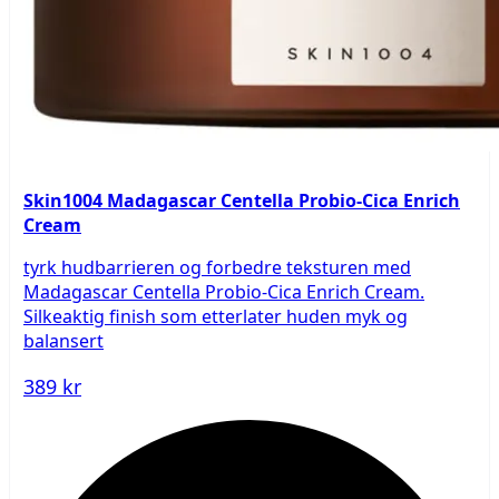
Skin1004 Madagascar Centella Probio-Cica Enrich
Cream
tyrk hudbarrieren og forbedre teksturen med
Madagascar Centella Probio-Cica Enrich Cream.
Silkeaktig finish som etterlater huden myk og
balansert
389 kr