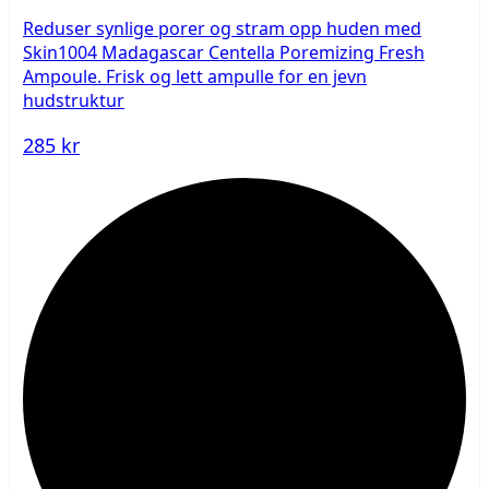
Reduser synlige porer og stram opp huden med
Skin1004 Madagascar Centella Poremizing Fresh
Ampoule. Frisk og lett ampulle for en jevn
hudstruktur
285 kr