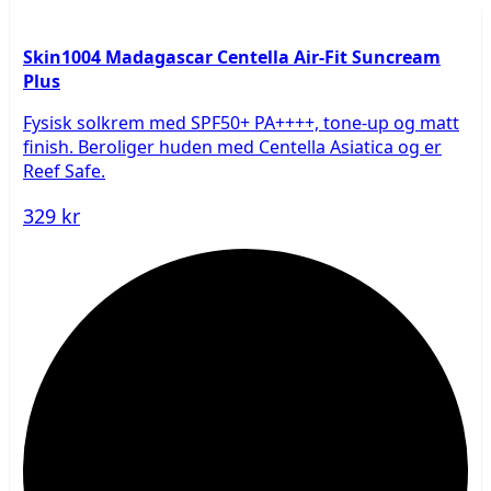
Skin1004 Madagascar Centella Air-Fit Suncream
Plus
Fysisk solkrem med SPF50+ PA++++, tone-up og matt
finish. Beroliger huden med Centella Asiatica og er
Reef Safe.
329 kr