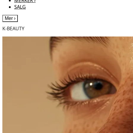
MERKER
›
SALG
Mer
›
K-BEAUTY