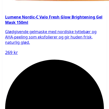
Lumene Nordic-C Valo Fresh Glow Brightening Gel
Mask 150ml
Glødgivende gelmaske med nordiske tyttebær og
AHA-peeling som eksfolierer og gir huden frisk,
naturlig glød.
269 kr