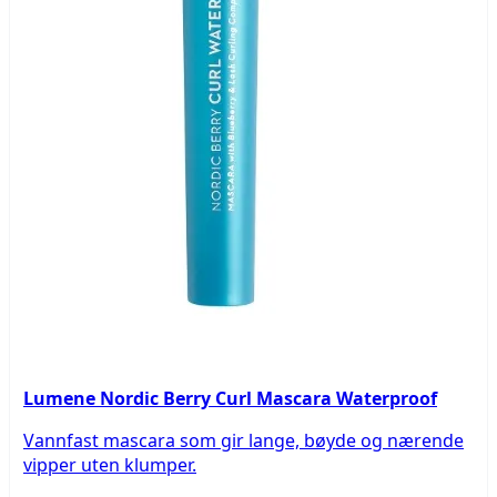
Lumene Nordic Berry Curl Mascara Waterproof
Vannfast mascara som gir lange, bøyde og nærende
vipper uten klumper.