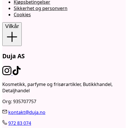
Kjøpsbetingelser
Sikkerhet og personvern
Cookies
Vilkår
Duja AS
Kosmetikk, parfyme og frisørartikler, Butikkhandel,
Detaljhandel
Org: 935707757
kontakt@duja.no
972 83 074