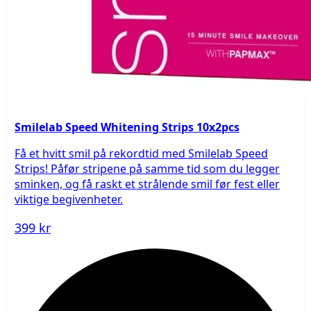
Smilelab Speed Whitening Strips 10x2pcs
Få et hvitt smil på rekordtid med Smilelab Speed
Strips! Påfør stripene på samme tid som du legger
sminken, og få raskt et strålende smil før fest eller
viktige begivenheter.
399 kr