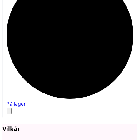
På lager
Vilkår