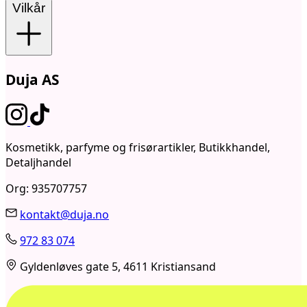
Vilkår
Duja AS
Kosmetikk, parfyme og frisørartikler, Butikkhandel,
Detaljhandel
Org: 935707757
kontakt@duja.no
972 83 074
Gyldenløves gate 5, 4611 Kristiansand