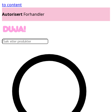
to content
14 dager
Åpent Kjøp